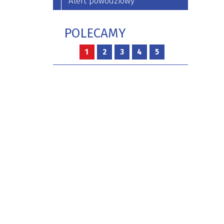
Alert powodziowy
POLECAMY
1
2
3
4
5